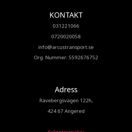
KONTAKT
031221066
0720020058
info@arcustransport.se
Org. Nummer
: 5592676752
Adress
Rävebergsvägen 122h,
424 67 Angered
Sekretesspolicy