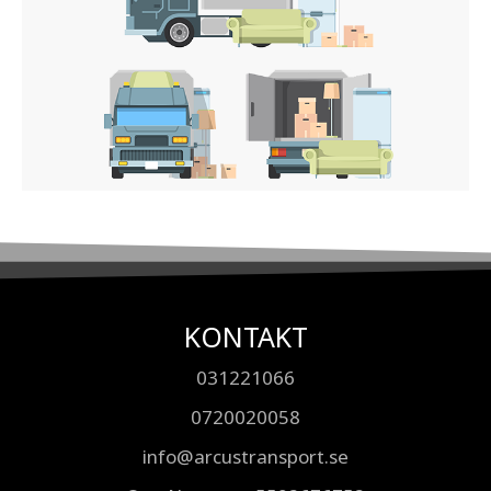
KONTAKT
031221066
0720020058
info@arcustransport.se