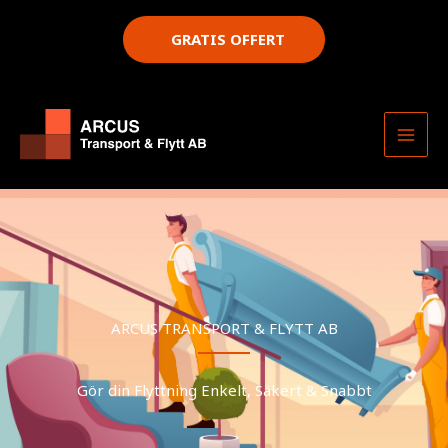
Hoppa
till
GRATIS OFFERT
innehåll
ARCUS TRANSPORT & FLYTT AB
​​​​Gör din Flyttning Enkelt, Säkert & Snabbt