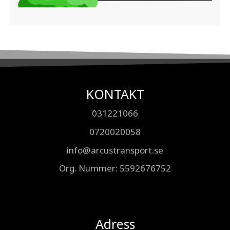
KONTAKT
031221066
0720020058
info@arcustransport.se
Org. Nummer
: 5592676752
Adress