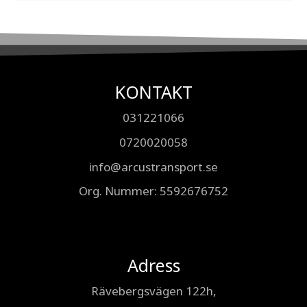
KONTAKT
031221066
0720020058
info@arcustransport.se
Org. Nummer
: 5592676752
Adress
Rävebergsvägen 122h,