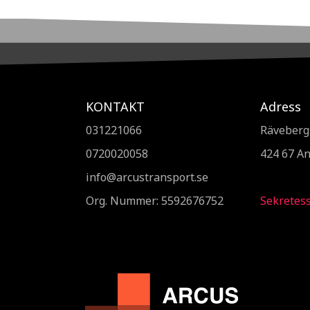
KONTAKT
Adress
031221066
Räveberg
0720020058
424 67 A
info@arcustransport.se
Org. Nummer
: 5592676752
Sekretess