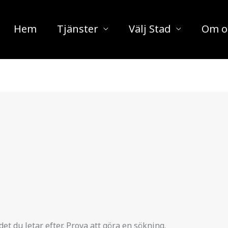
Hem
Tjänster
Välj Stad
Om o
det du letar efter. Prova att göra en sökning.