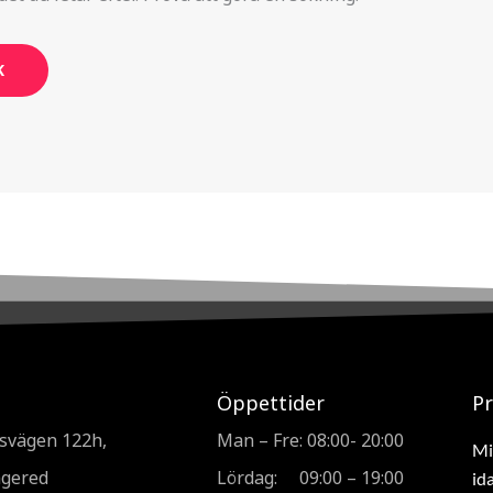
Öppettider
P
svägen 122h,
Man – Fre: 08:00- 20:00
Mi
ngered
Lördag: 09:00 – 19:00
id