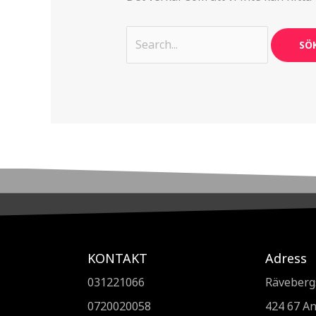
KONTAKT
Adress
031221066
Räveberg
0720020058
424 67 A