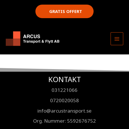
Hoppa
till
GRATIS OFFERT
innehåll
KONTAKT
031221066
0720020058
info@arcustransport.se
Org. Nummer
: 5592676752