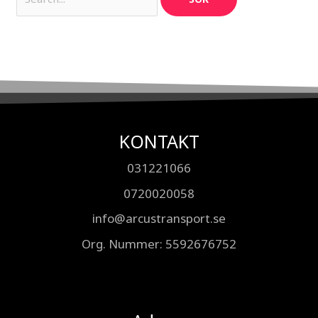
KONTAKT
031221066
0720020058
info@arcustransport.se
Org. Nummer
: 5592676752