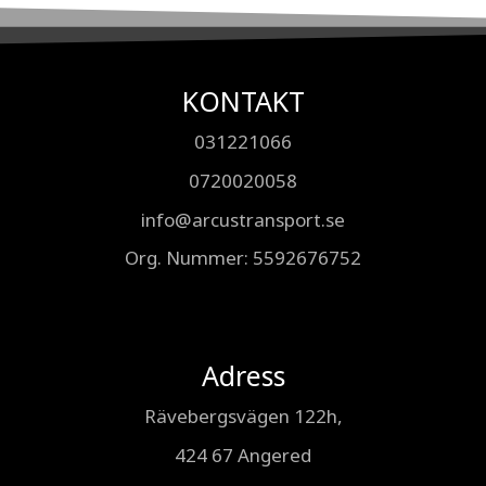
KONTAKT
031221066
0720020058
info@arcustransport.se
Org. Nummer
: 5592676752
Adress
Rävebergsvägen 122h,
424 67 Angered